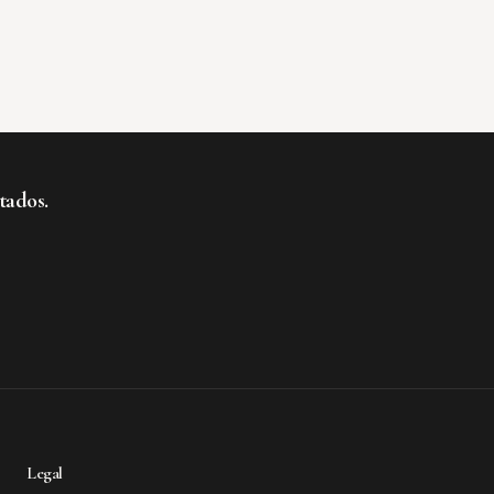
tados.
te al boletín
Legal