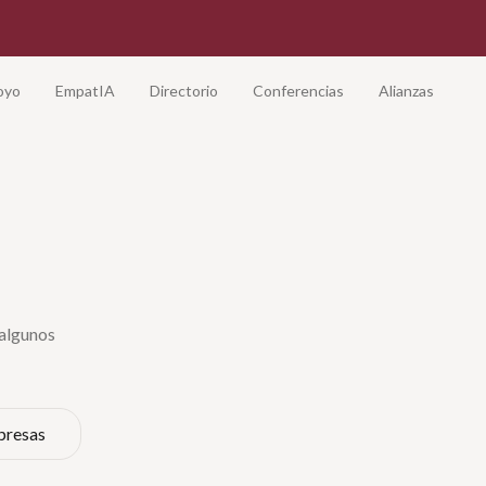
oyo
EmpatIA
Directorio
Conferencias
Alianzas
 algunos
presas