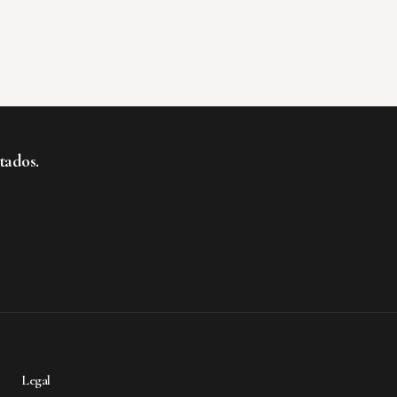
tados.
te al boletín
Legal