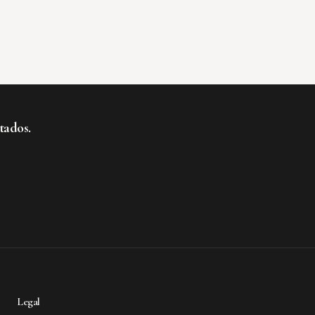
tados.
te al boletín
Legal