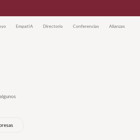
oyo
EmpatIA
Directorio
Conferencias
Alianzas
 algunos
presas