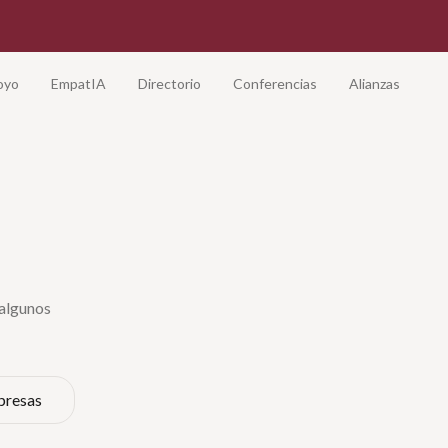
oyo
EmpatIA
Directorio
Conferencias
Alianzas
 algunos
presas