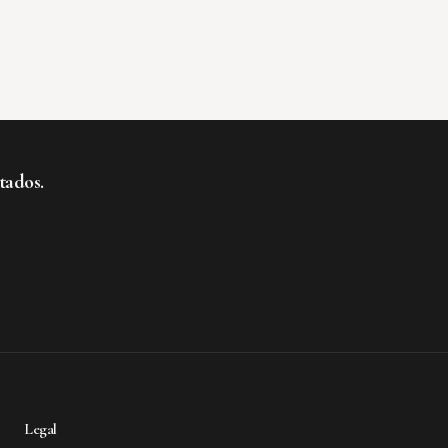
tados.
te al boletín
Legal