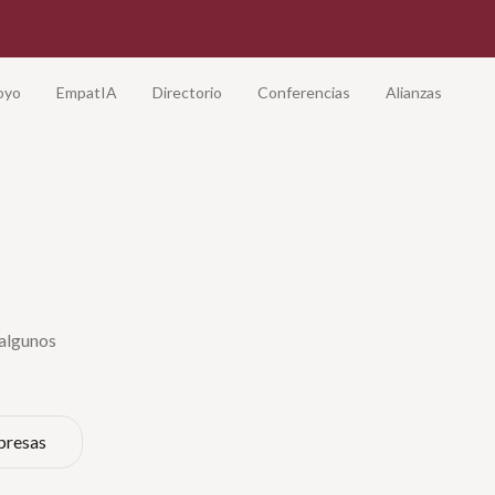
oyo
EmpatIA
Directorio
Conferencias
Alianzas
 algunos
presas