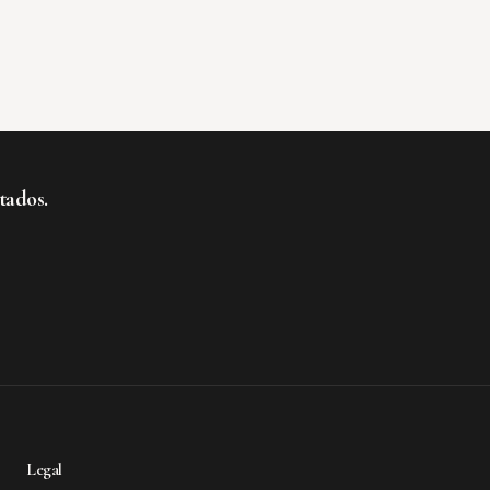
tados.
te al boletín
Legal