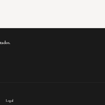
tados.
te al boletín
Legal