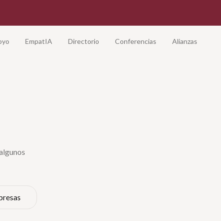
oyo
EmpatIA
Directorio
Conferencias
Alianzas
 algunos
presas