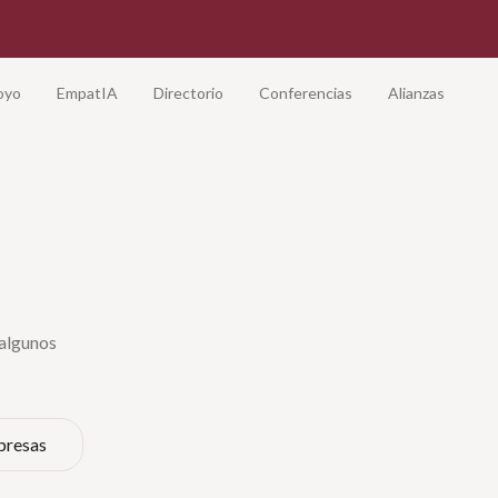
oyo
EmpatIA
Directorio
Conferencias
Alianzas
 algunos
presas