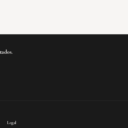
tados.
te al boletín
Legal