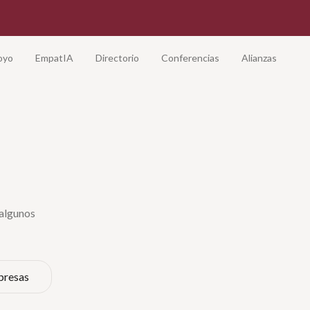
oyo
EmpatIA
Directorio
Conferencias
Alianzas
 algunos
presas