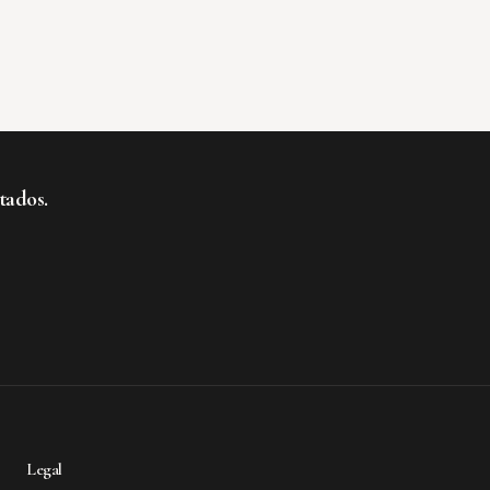
tados.
te al boletín
Legal